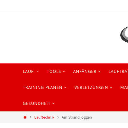
Zum
Inhalt
springen
Zum
LAUF!
TOOLS
ANFÄNGER
LAUFTRA
Inhalt
springen
TRAINING PLANEN
VERLETZUNGEN
MA
GESUNDHEIT
Start
Lauftechnik
Am Strand joggen