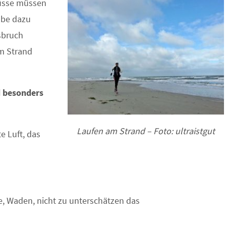
 Füsse müssen
abe dazu
sbruch
am Strand
d besonders
Laufen am Strand – Foto: ultraistgut
e Luft, das
e, Waden, nicht zu unterschätzen das