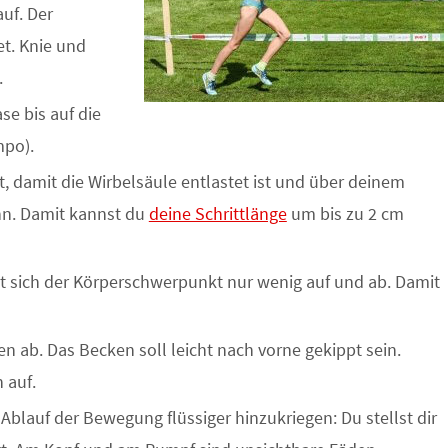
uf. Der
et. Knie und
.
se bis auf die
mpo).
kt, damit die Wirbelsäule entlastet ist und über deinem
n. Damit kannst du
deine Schrittlänge
um bis zu 2 cm
gt sich der Körperschwerpunkt nur wenig auf und ab. Damit
n ab. Das Becken soll leicht nach vorne gekippt sein.
 auf.
Ablauf der Bewegung flüssiger hinzukriegen: Du stellst dir