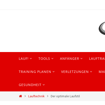
Zum
Inhalt
springen
Zum
LAUF!
TOOLS
ANFÄNGER
LAUFTRA
Inhalt
springen
TRAINING PLANEN
VERLETZUNGEN
MA
GESUNDHEIT
Start
Lauftechnik
Der optimale Laufstil