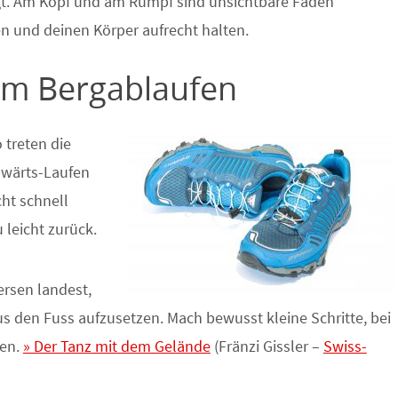
egt. Am Kopf und am Rumpf sind unsichtbare Fäden
 und deinen Körper aufrecht halten.
eim Bergablaufen
 treten die
bwärts-Laufen
ht schnell
 leicht zurück.
ersen landest,
s den Fuss aufzusetzen. Mach bewusst kleine Schritte, bei
nen.
» Der Tanz mit dem Gelände
(Fränzi Gissler –
Swiss-