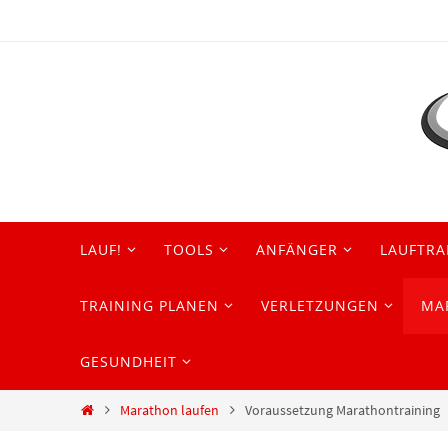
Zum
Inhalt
springen
Zum
LAUF!
TOOLS
ANFÄNGER
LAUFTRA
Inhalt
springen
TRAINING PLANEN
VERLETZUNGEN
MA
GESUNDHEIT
Start
Marathon laufen
Voraussetzung Marathontraining