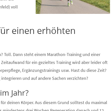
feld) voll
für einen erhöhten
n? Toll. Dann steht einem Marathon-Training und einer
taufwand für ein gezieltes Training wird aber leider oft
perpflege, Ergänzungstrainings usw. Hast du diese Zeit?
ag integrieren und auf andere Sachen verzichten?
im Jahr?
 für deinen Körper. Aus diesem Grund solltest du maximal
 aus mindestens drei Wochen Regeneration danach und 12