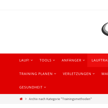
Zum
Inhalt
springen
Zum
LAUF!
TOOLS
ANFÄNGER
LAUFTRA
Inhalt
springen
TRAINING PLANEN
VERLETZUNGEN
MA
GESUNDHEIT
Start
Archiv nach Kategorie "Trainingsmethoden"