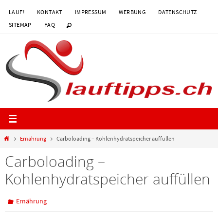
Zum
LAUF!
KONTAKT
IMPRESSUM
WERBUNG
DATENSCHUTZ
Inhalt
SITEMAP
FAQ
springen
Start
Ernährung
Carboloading – Kohlenhydratspeicher auffüllen
Carboloading –
Kohlenhydratspeicher auffüllen
Ernährung