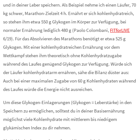
und in deiner Leber speichern. Als Beispiel nehme ich einen Läufer, 70
kg schwer, Marathon-Zielzeit 4 h. Ernährt er sich kohlenhydratreich,
so stehen ihm etwa 550 g Glykogen im Körper zur Verfügung, bei
normaler Ernährung lediglich 480 g (Paolo Colombani,
FITforLIVE
6/19). Für das Absolvieren des Marathons benötigt er etwa 525 g
Glykogen. Mit einer kohlenhydratreichen Ernährung vor dem
Wettkampf stehen ihm theoretisch ohne Kohlenhydratzugabe
während des Laufes genügend Glykogen zur Verfügung. Würde sich
der Läufer kohlenhydratarm ernähren, sähe die Bilanz düster aus:
Auch bei einer maximalen Zugabe von 60 g Kohlenhydraten während
des Laufes würde die Energie nicht ausreichen.
Um diese Glykogen-Einlagerungen (Glykogen = Leberstärke) in den
Speichern zu ermöglichen, solltest du in deiner Basisernährung
möglichst viele Kohlenhydrate mit mittlerem bis niedrigem
glykämischen Index zu dir nehmen.