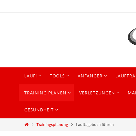
Zum
Inhalt
springen
Zum
LAUF!
TOOLS
ANFÄNGER
LAUFTRA
Inhalt
springen
TRAINING PLANEN
VERLETZUNGEN
MA
GESUNDHEIT
Start
Trainingsplanung
Lauftagebuch führen