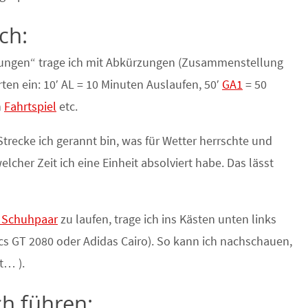
ch:
kungen“ trage ich mit Abkürzungen (Zusammenstellung
ten ein: 10′ AL = 10 Minuten Auslaufen, 50′
GA1
= 50
n
Fahrtspiel
etc.
recke ich gerannt bin, was für Wetter herrschte und
her Zeit ich eine Einheit absolviert habe. Das lässt
n Schuhpaar
zu laufen, trage ich ins Kästen unten links
Asics GT 2080 oder Adidas Cairo). So kann ich nachschauen,
t… ).
h führen: