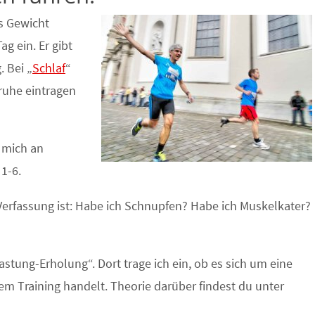
s Gewicht
g ein. Er gibt
 Bei „
Schlaf
“
truhe eintragen
h mich an
1-6.
 Verfassung ist: Habe ich Schnupfen? Habe ich Muskelkater?
astung-Erholung“. Dort trage ich ein, ob es sich um eine
m Training handelt. Theorie darüber findest du unter