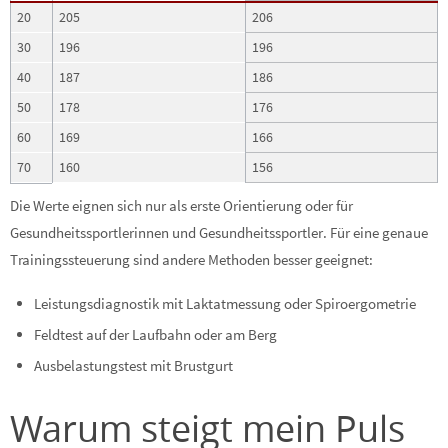
20
205
206
30
196
196
40
187
186
50
178
176
60
169
166
70
160
156
Die Werte eignen sich nur als erste Orientierung oder für
Gesundheitssportlerinnen und Gesundheitssportler. Für eine genaue
Trainingssteuerung sind andere Methoden besser geeignet:
Leistungsdiagnostik mit Laktatmessung oder Spiroergometrie
Feldtest auf der Laufbahn oder am Berg
Ausbelastungstest mit Brustgurt
Warum steigt mein Puls