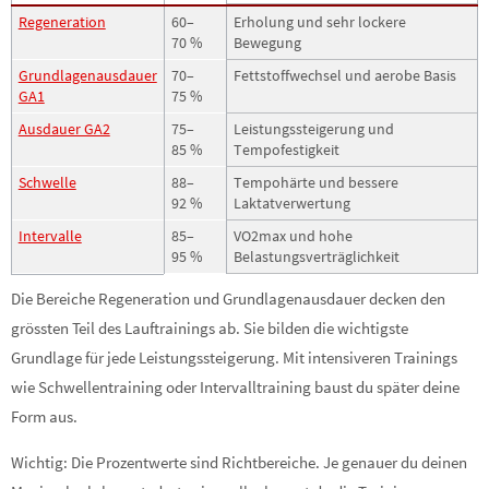
Regeneration
60–
Erholung und sehr lockere
70 %
Bewegung
Grundlagenausdauer
70–
Fettstoffwechsel und aerobe Basis
GA1
75 %
Ausdauer GA2
75–
Leistungssteigerung und
85 %
Tempofestigkeit
Schwelle
88–
Tempohärte und bessere
92 %
Laktatverwertung
Intervalle
85–
VO2max und hohe
95 %
Belastungsverträglichkeit
Die Bereiche Regeneration und Grundlagenausdauer decken den
grössten Teil des Lauftrainings ab. Sie bilden die wichtigste
Grundlage für jede Leistungssteigerung. Mit intensiveren Trainings
wie Schwellentraining oder Intervalltraining baust du später deine
Form aus.
Wichtig: Die Prozentwerte sind Richtbereiche. Je genauer du deinen