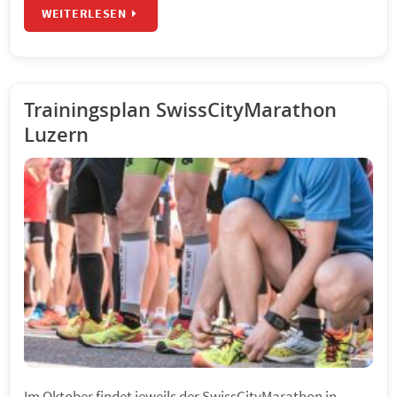
WEITERLESEN
Trainingsplan SwissCityMarathon
Luzern
Im Oktober findet jeweils der SwissCityMarathon in