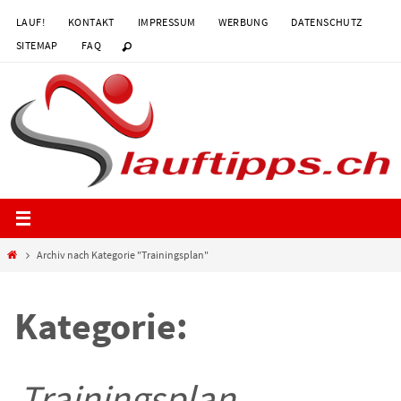
Zum
LAUF!
KONTAKT
IMPRESSUM
WERBUNG
DATENSCHUTZ
Inhalt
SITEMAP
FAQ
springen
Start
Archiv nach Kategorie "Trainingsplan"
Kategorie:
Trainingsplan