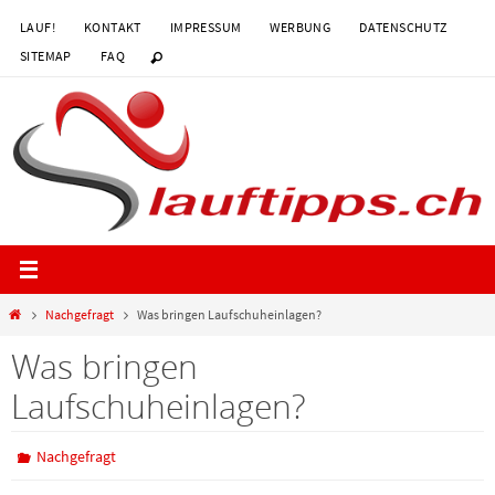
Zum
LAUF!
KONTAKT
IMPRESSUM
WERBUNG
DATENSCHUTZ
Inhalt
SITEMAP
FAQ
springen
Start
Nachgefragt
Was bringen Laufschuheinlagen?
Was bringen
Laufschuheinlagen?
Nachgefragt