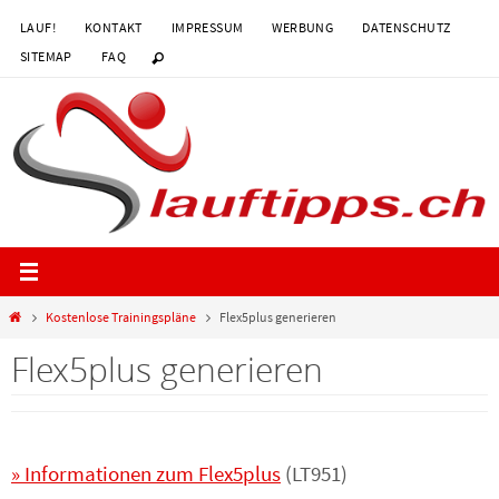
Zum
LAUF!
KONTAKT
IMPRESSUM
WERBUNG
DATENSCHUTZ
Inhalt
SITEMAP
FAQ
springen
Start
Kostenlose Trainingspläne
Flex5plus generieren
Flex5plus generieren
» Informationen zum Flex5plus
(LT951)