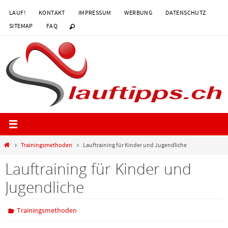
Zum
LAUF!
KONTAKT
IMPRESSUM
WERBUNG
DATENSCHUTZ
Inhalt
SITEMAP
FAQ
springen
Start
Trainingsmethoden
Lauftraining für Kinder und Jugendliche
Lauftraining für Kinder und
Jugendliche
Trainingsmethoden