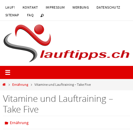
Zum
LAUF!
KONTAKT
IMPRESSUM
WERBUNG
DATENSCHUTZ
Inhalt
SITEMAP
FAQ
springen
Start
Ernährung
Vitamine und Lauftraining – Take Five
Vitamine und Lauftraining –
Take Five
Ernährung