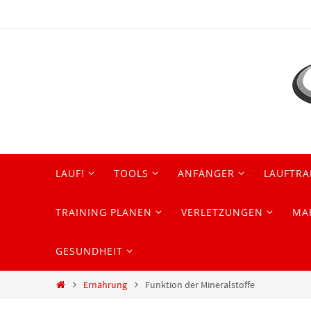
Zum
Inhalt
springen
Zum
LAUF!
TOOLS
ANFÄNGER
LAUFTRA
Inhalt
springen
TRAINING PLANEN
VERLETZUNGEN
MA
GESUNDHEIT
Start
Ernährung
Funktion der Mineralstoffe